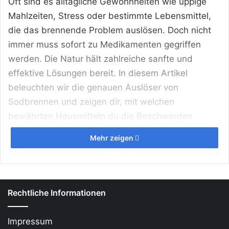
Oft sind es alltägliche Gewohnheiten wie üppige
Mahlzeiten, Stress oder bestimmte Lebensmittel,
die das brennende Problem auslösen. Doch nicht
immer muss sofort zu Medikamenten gegriffen
werden. Die Natur hält zahlreiche sanfte und
effektive Lösungen bereit. In diesem Artikel
beleuchten wir die genauen Auslöser von
Sodbrennen und zeigen dir, mit welchen
bewährten Hausmitteln du die Beschwerden
schnell und auf natürliche Weise lindern kannst.
Mehr zeigen
Erfahre jetzt, wie du dein Wohlbefinden im Alltag
zurückgewinnst und Sodbrennen langfristig
vorbeugst.
Rechtliche Informationen
Das Wichtigste in Kürze
Impressum
Ursache Nummer eins:
Sodbrennen entsteht,