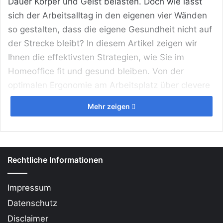
Dauer Körper und Geist belasten. Doch wie lässt
sich der Arbeitsalltag in den eigenen vier Wänden
so gestalten, dass die eigene Gesundheit nicht auf
der Strecke bleibt? In diesem Artikel zeigen wir
Ihnen die effektivsten Strategien, wie Sie im
Homeoffice fit und gesund bleiben. Von der
optimalen Ergonomie am Arbeitsplatz über clevere
Ernährungstipps bis hin zu mentalen Pausen –
Mehr zeigen
entdecken Sie, wie Sie Ihre Leistungsfähigkeit
steigern und Ihr Wohlbefinden nachhaltig
verbessern können.
Rechtliche Informationen
Das Wichtigste in Kürze
Impressum
Ergonomie ist das A und O:
Ein richtig
Datenschutz
eingestellter Schreibtisch und Stuhl beugen
Rückenschmerzen vor.
Disclaimer