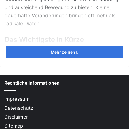
und ausreichend Bewegung zu bieten. Kleine,
dauerhafte Veränderungen bringen oft mehr als
radikale Diäten.
Das Wichtigste in Kürze
Dauerhafte Umstellung statt Diät: Nachhaltiger
Mehr zeigen
Gewichtsverlust gelingt durch gesunde
Lebensgewohnheiten.
Ausgewogene Ernährung: Viel Gemüse, Obst,
Rechtliche Informationen
Vollkorn und gesunde Fette fördern Sättigung
und Gesundheit.
Impressum
Regelmäßige Bewegung: Sport und
Datenschutz
Alltagsaktivitäten kurbeln den Stoffwechsel an.
Disclaimer
Vermeide Hungern: Der Körper braucht
Sitemap
Energie, um langfristig Fett zu verbrennen.