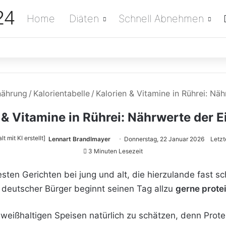
Home
Diäten
Schnell Abnehmen
nährung
/
Kalorientabelle
/
Kalorien & Vitamine in Rührei: Nä
 & Vitamine in Rührei: Nährwerte der E
Lennart Brandlmayer
Donnerstag, 22 Januar 2026
Letzt
3 Minuten Lesezeit
sten Gerichten bei jung und alt, die hierzulande fast s
 deutscher Bürger beginnt seinen Tag allzu
gerne prote
eiweißhaltigen Speisen natürlich zu schätzen, denn Pr