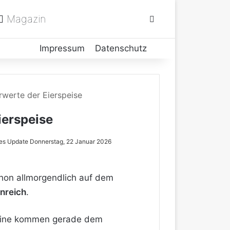
Magazin
Suchen nach
Impressum
Datenschutz
hrwerte der Eierspeise
ierspeise
es Update Donnerstag, 22 Januar 2026
chon allmorgendlich auf dem
inreich
.
oteine kommen gerade dem