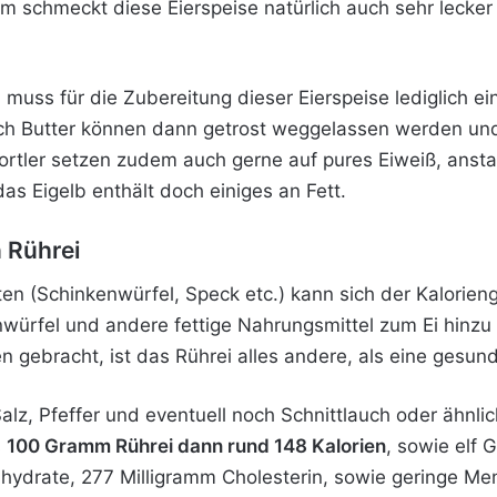
 schmeckt diese Eierspeise natürlich auch sehr lecker
l, muss für die Zubereitung dieser Eierspeise lediglich 
uch Butter können dann getrost weggelassen werden u
portler setzen zudem auch gerne auf pures Eiweiß, anstat
s Eigelb enthält doch einiges an Fett.
 Rührei
n (Schinkenwürfel, Speck etc.) kann sich der Kalorieng
ürfel und andere fettige Nahrungsmittel zum Ei hinzu 
en gebracht, ist das Rührei alles andere, als eine gesun
alz, Pfeffer und eventuell noch Schnittlauch oder ähnli
s
100 Gramm Rührei dann rund 148 Kalorien
, sowie elf
ydrate, 277 Milligramm Cholesterin, sowie geringe Me