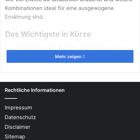
Kombinationen ideal für eine ausgewogene
Ernährung sind.
Das Wichtigste in Kürze
Seitan führt das Ranking pro Portion an – mit
über 33 g Eiweiß pro 120 g.
Mehr zeigen
Sojagranulat ist Spitzenreiter pro 100 g – mit
51,5 g
Protein
.
Täglicher Bedarf liegt bei 0,8 g Eiweiß pro kg
Rechtliche Informationen
Körpergewicht – z. B. 64 g bei 80 kg.
Tierische und pflanzliche Eiweißquellen
Impressum
kombinieren – für optimale
Datenschutz
Aminosäurenversorgung.
Disclaimer
Milchprodukte sind unterschätzte Top-
Sitemap